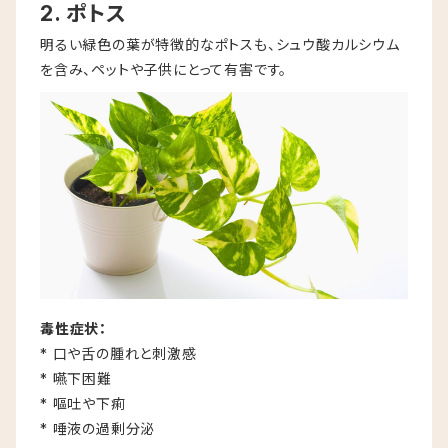
2. ポトス
明るい緑色の葉が特徴的なポトスも、シュウ酸カルシウム
を含み、ペットや子供にとって有害です。
毒性症状：
* 口や舌の腫れと刺激感
* 嚥下困難
* 嘔吐や下痢
* 唾液の過剰分泌