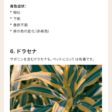
毒性症状：
* 嘔吐
* 下痢
* 食欲不振
* 尿の色の変化（赤褐色）
6. ドラセナ
サポニンを含むドラセナも、ペットにとっては有毒です。