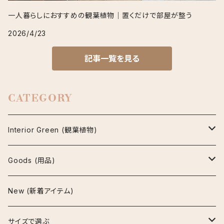
一人暮らしにおすすめの観葉植物｜置くだけで部屋が整う
2026/4/23
記事一覧を見る
CATEGORY
Interior Green (観葉植物)
アグラオネマ
Goods (用品)
ビューティー
アスプレニウム
鉢
New (新着アイテム)
マリア
パーバティ
陶器鉢
アロカシア
インテリア雑貨
サイズで選ぶ