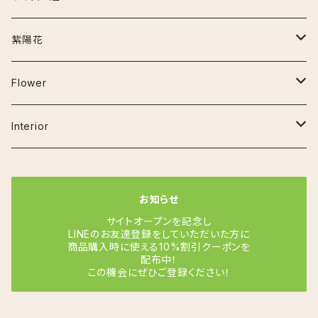
セメント鉢
ナイロビナイツ
アンスリウム
お手入れ用品
~30cm
紫陽花
プラ鉢
クラリネルビウム
エスキナンサス
その他の用品
30cm~50cm
アーリーピンク
Flower
鉢カバー
ジズー（ジゾー）
マルメラータ
オーガスタ
50cm~80cm
アデュラ
ベゴニア
Interior
その他
ジェンマニ
エラチオールベゴニア
ガジュマル(フィカス ミクロカルパ)
80cm~120cm
カルメン
フラワーベース
お知らせ
ミスティーク
リーガスベゴニア
カラテア
コットンキャンディ
サイトオープンを記念し
LINEのお友達登録をしていただいた方に
商品購入時に使える10%割引クーポンを
サンデリアーナ
クロコダイルファーン
シュガーホワイト
配布中！
この機会にぜひご登録ください！
シャインスター
コルジリネ
スイートドリーム