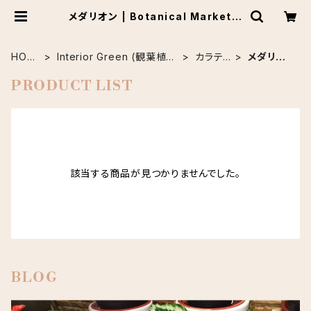
メダリオン | Botanical Market K
ARACO
HOM
Interior Green (観葉植
カラテ
メダリオ
E
物)
ア
ン
PRODUCT LIST
該当する商品が見つかりませんでした。
BLOG