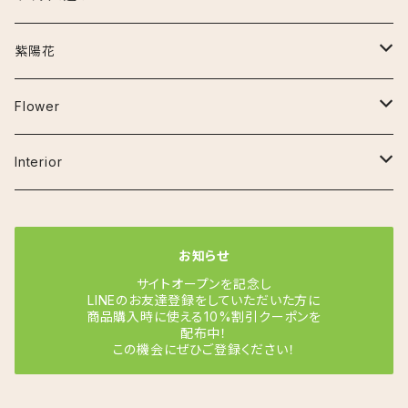
セメント鉢
ナイロビナイツ
アンスリウム
お手入れ用品
~30cm
紫陽花
プラ鉢
クラリネルビウム
エスキナンサス
その他の用品
30cm~50cm
アーリーピンク
Flower
鉢カバー
ジズー（ジゾー）
マルメラータ
オーガスタ
50cm~80cm
アデュラ
ベゴニア
Interior
その他
ジェンマニ
エラチオールベゴニア
ガジュマル(フィカス ミクロカルパ)
80cm~120cm
カルメン
フラワーベース
お知らせ
ミスティーク
リーガスベゴニア
カラテア
コットンキャンディ
サイトオープンを記念し
LINEのお友達登録をしていただいた方に
商品購入時に使える10%割引クーポンを
サンデリアーナ
クロコダイルファーン
シュガーホワイト
配布中！
この機会にぜひご登録ください！
シャインスター
コルジリネ
スイートドリーム