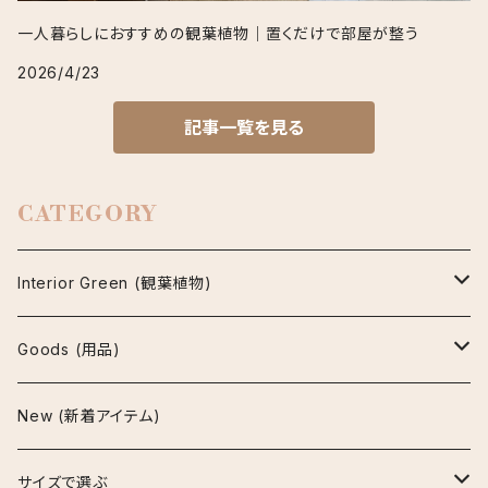
一人暮らしにおすすめの観葉植物｜置くだけで部屋が整う
2026/4/23
記事一覧を見る
CATEGORY
Interior Green (観葉植物)
アグラオネマ
Goods (用品)
ビューティー
アスプレニウム
鉢
New (新着アイテム)
マリア
パーバティ
陶器鉢
アロカシア
インテリア雑貨
サイズで選ぶ