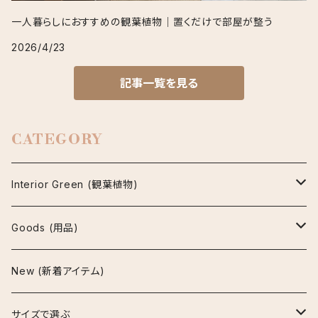
一人暮らしにおすすめの観葉植物｜置くだけで部屋が整う
2026/4/23
記事一覧を見る
CATEGORY
Interior Green (観葉植物)
アグラオネマ
Goods (用品)
ビューティー
アスプレニウム
鉢
New (新着アイテム)
マリア
パーバティ
陶器鉢
アロカシア
インテリア雑貨
サイズで選ぶ