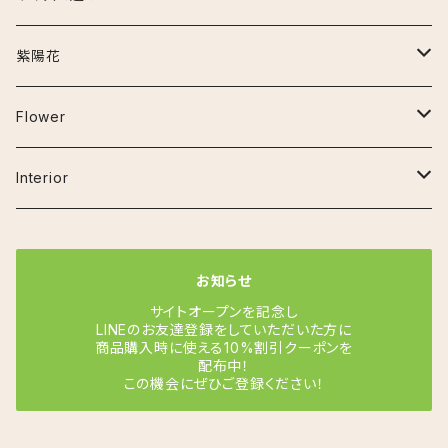
セメント鉢
ナイロビナイツ
アンスリウム
お手入れ用品
~30cm
紫陽花
プラ鉢
クラリネルビウム
エスキナンサス
その他の用品
30cm~50cm
アーリーピンク
Flower
鉢カバー
ジズー（ジゾー）
マルメラータ
オーガスタ
50cm~80cm
アデュラ
ベゴニア
Interior
その他
ジェンマニ
エラチオールベゴニア
ガジュマル(フィカス ミクロカルパ)
80cm~120cm
カルメン
フラワーベース
お知らせ
ミスティーク
リーガスベゴニア
カラテア
コットンキャンディ
サイトオープンを記念し
LINEのお友達登録をしていただいた方に
商品購入時に使える10%割引クーポンを
サンデリアーナ
クロコダイルファーン
シュガーホワイト
配布中！
この機会にぜひご登録ください！
シャインスター
コルジリネ
スイートドリーム