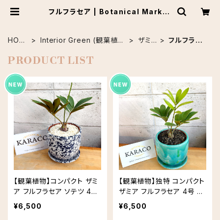
フルフラセア | Botanical Market
KARACO
HOM
Interior Green (観葉植
ザミ
フルフラセ
E
物)
ア
ア
PRODUCT LIST
【観葉植物】コンパクト ザミ
【観葉植物】独特 コンパクト
ア フルフラセア ソテツ 4号
ザミア フルフラセア 4号 FA
FARM 71107／ユーリア12
RM 71097／ユーリア12G
¥6,500
¥6,500
B ソーサーあり
ソーサーあり