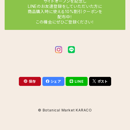
サイトオープンを記念し
LINEのお友達登録をしていただいた方に
商品購入時に使える10%割引クーポンを
サンデリアーナ
クロコダイルファーン
シュガーホワイト
配布中！
この機会にぜひご登録ください！
シャインスター
コルジリネ
スイートドリーム
ビッタタ
ターミナリス キウイ
ザミア
月うさぎ
フレディ
フルフラセア
ザミオクルカス
てまりてまり
マコヤナ
保存
シェア
LINE
ポスト
ゼンジー
シェフレラ
響
メダリオン
レイヴン
カポック
シュガーバイン
フルーリン
© Botanical Market KARACO
ホワイトフュージョン
シンゴニウム
フロレンシア
ホワイトスター