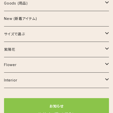
アグラオネマ
Goods (用品)
ビューティー
アスプレニウム
鉢
New (新着アイテム)
マリア
パーバティ
陶器鉢
アロカシア
インテリア雑貨
サイズで選ぶ
セメント鉢
ナイロビナイツ
アンスリウム
お手入れ用品
~30cm
紫陽花
プラ鉢
クラリネルビウム
エスキナンサス
その他の用品
30cm~50cm
アーリーピンク
Flower
鉢カバー
ジズー（ジゾー）
マルメラータ
オーガスタ
50cm~80cm
アデュラ
ベゴニア
Interior
その他
ジェンマニ
エラチオールベゴニア
ガジュマル(フィカス ミクロカルパ)
80cm~120cm
カルメン
フラワーベース
お知らせ
ミスティーク
リーガスベゴニア
カラテア
コットンキャンディ