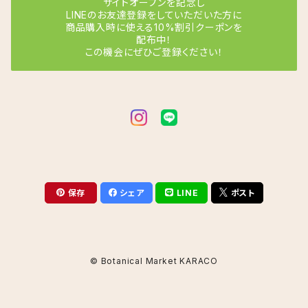
サイトオープンを記念し
LINEのお友達登録をしていただいた方に
商品購入時に使える10%割引クーポンを
サンデリアーナ
クロコダイルファーン
シュガーホワイト
配布中！
この機会にぜひご登録ください！
シャインスター
コルジリネ
スイートドリーム
ビッタタ
ターミナリス キウイ
ザミア
月うさぎ
フレディ
フルフラセア
ザミオクルカス
てまりてまり
マコヤナ
保存
シェア
LINE
ポスト
ゼンジー
シェフレラ
響
メダリオン
レイヴン
カポック
シュガーバイン
フルーリン
© Botanical Market KARACO
ホワイトフュージョン
シンゴニウム
フロレンシア
ホワイトスター