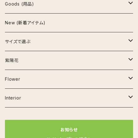
アグラオネマ
Goods (用品)
ビューティー
アスプレニウム
鉢
New (新着アイテム)
マリア
パーバティ
陶器鉢
アロカシア
インテリア雑貨
サイズで選ぶ
セメント鉢
ナイロビナイツ
アンスリウム
お手入れ用品
~30cm
紫陽花
プラ鉢
クラリネルビウム
エスキナンサス
その他の用品
30cm~50cm
アーリーピンク
Flower
鉢カバー
ジズー（ジゾー）
マルメラータ
オーガスタ
50cm~80cm
アデュラ
ベゴニア
Interior
その他
ジェンマニ
エラチオールベゴニア
ガジュマル(フィカス ミクロカルパ)
80cm~120cm
カルメン
フラワーベース
お知らせ
ミスティーク
リーガスベゴニア
カラテア
コットンキャンディ