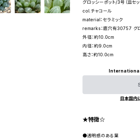
グロッシーポット/3号（皿セッ
col.チャコール
material：セラミック
remarks：底穴有30757 
外径：約10.0cm
内径：約9.0cm
高さ：約10.0cm
Internationa
日本国内
★特徴☆
●透明感のある葉