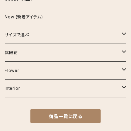
ビューティー
アスプレニウム
鉢
New (新着アイテム)
マリア
パーバティ
陶器鉢
アロカシア
インテリア雑貨
サイズで選ぶ
セメント鉢
ナイロビナイツ
アンスリウム
お手入れ用品
~30cm
紫陽花
プラ鉢
クラリネルビウム
エスキナンサス
その他の用品
30cm~50cm
アーリーピンク
Flower
鉢カバー
ジズー（ジゾー）
マルメラータ
オーガスタ
50cm~80cm
アデュラ
ベゴニア
Interior
その他
ジェンマニ
エラチオールベゴニア
ガジュマル(フィカス ミクロカルパ)
80cm~120cm
カルメン
フラワーベース
商品一覧に戻る
ミスティーク
リーガスベゴニア
カラテア
コットンキャンディ