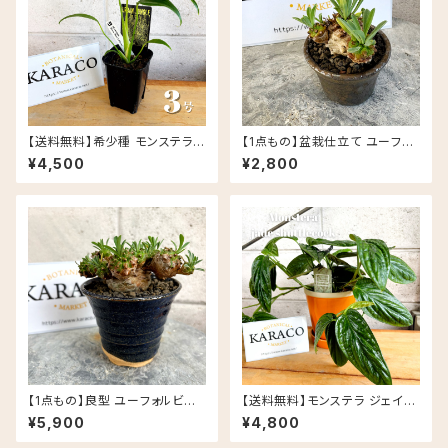
【送料無料】希少種 モンステラ
【1点もの】盆栽仕立て ユーフォ
バールマルクスフレイム 3号 Ur
ルビア 峨眉山 信楽焼 陶器鉢
¥4,500
¥2,800
ban Jungle
丸鉢 多肉植物
【1点もの】良型 ユーフォルビア
【送料無料】モンステラ ジェイド
峨眉山 信楽焼 陶器鉢 多肉植物
シャトルコック 5号 グロッシーポ
¥5,900
¥4,800
ット アプリコット 皿セット セラミ
ック鉢