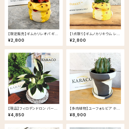
【限定販売】ギムカリレオパ ギム
【1点限り】ギムノカリキウム レオ
ノカリキウム ミハノビッチ レオパ
パ 多肉植物 クラッスラ レオパー
¥2,800
¥2,800
ードゲッコー ヒョウモントカゲモ
ドゲッコー ヒョウモントカゲモド
ドキ レジン鉢
キ レジン鉢
【現品】フィロデンドロン バーキ
【多肉植物】ユーフォルビア ホリ
ン 斑入り ナチュラルな陶器鉢(5
ダ PLUS the green FIKA PO
¥4,850
¥8,900
号相当)
T セサミラテ