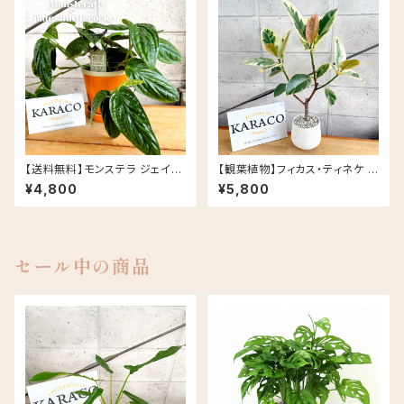
【送料無料】モンステラ ジェイド
【観葉植物】フィカス・ティネケ 5
シャトルコック 5号 グロッシーポ
号 陶器鉢 鉢カラー/ホワイト
¥4,800
¥5,800
ット アプリコット 皿セット セラミ
ック鉢
セール中の商品