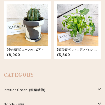
【多肉植物】ユーフォルビア ホリ
【観葉植物】フィロデンドロン ク
ダ PLUS the green FIKA PO
ッカバラ ライム バリエガータ 斑
¥8,900
¥5,800
T セサミラテ
入り 5号 Rosa セメント鉢
CATEGORY
Interior Green (観葉植物)
アグラオネマ
Goods (用品)