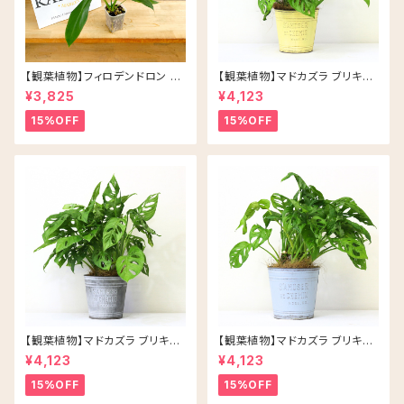
【観葉植物】フィロデンドロン ジ
【観葉植物】マドカズラ ブリキ缶
ョーピー ネガミエル 3号 ネコチ
5号 鉢カラー/イエロー
¥3,825
¥4,123
ップ 浅岡園芸 アロイド
15%OFF
15%OFF
【観葉植物】マドカズラ ブリキ缶
【観葉植物】マドカズラ ブリキ缶
5号 鉢カラー/シルバー
5号 鉢カラー/ブルー
¥4,123
¥4,123
15%OFF
15%OFF