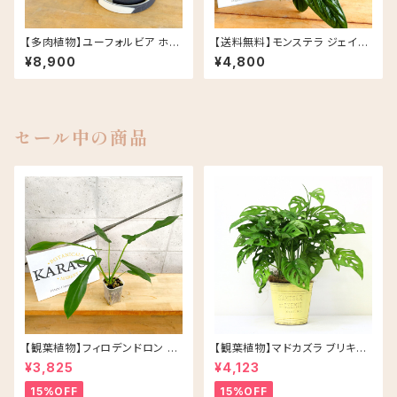
【多肉植物】ユーフォルビア ホリ
【送料無料】モンステラ ジェイド
ダ PLUS the green FIKA PO
シャトルコック 5号 グロッシーポ
¥8,900
¥4,800
T セサミラテ
ット アプリコット 皿セット セラミ
ック鉢
セール中の商品
【観葉植物】フィロデンドロン ジ
【観葉植物】マドカズラ ブリキ缶
ョーピー ネガミエル 3号 ネコチ
5号 鉢カラー/イエロー
¥3,825
¥4,123
ップ 浅岡園芸 アロイド
15%OFF
15%OFF