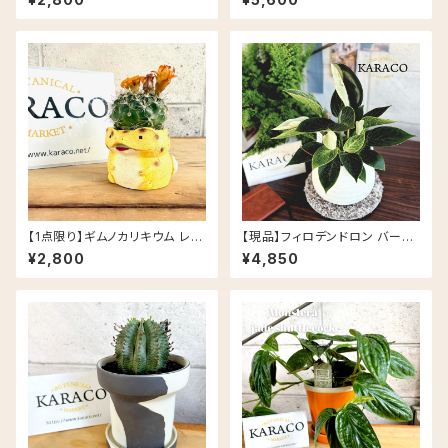
ードゲッコー ヒョウモントカゲモ
鉢 鉢カラー/ホワイト
ドキ レジン鉢
【1点限り】ギムノカリキウム レオ
【現品】フィロデンドロン バーキ
パ 多肉植物 クラッスラ レオパー
ン 斑入り ナチュラルな陶器鉢(5
¥2,800
¥4,850
ドゲッコー ヒョウモントカゲモド
号相当)
キ レジン鉢