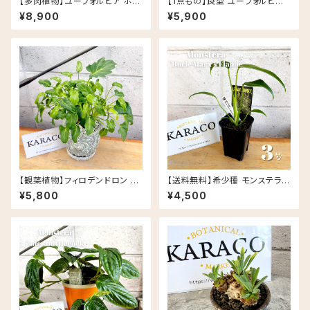
【多肉植物】ユーフォルビア ホリ
【1点もの】良型 ユーフォルビア
ダ PLUS the green FIKA PO
峨眉山 信楽焼 陶器鉢 多肉植物
¥8,900
¥5,900
T セサミラテ
【観葉植物】フィロデンドロン ク
【送料無料】希少種 モンステラ
ッカバラ ライム バリエガータ 斑
バールマルクスフレイム 3号 Ur
¥5,800
¥4,500
入り 5号 Rosa セメント鉢
ban Jungle