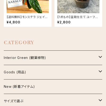
【送料無料】モンステラ ジェイド
【1点もの】盆栽仕立て ユーフォ
シャトルコック 5号 グロッシーポ
ルビア 峨眉山 信楽焼 陶器鉢
¥4,800
¥2,800
ット アプリコット 皿セット セラミ
丸鉢 多肉植物
ック鉢
CATEGORY
Interior Green (観葉植物)
アグラオネマ
Goods (用品)
ビューティー
アスプレニウム
鉢
New (新着アイテム)
マリア
パーバティ
陶器鉢
アロカシア
インテリア雑貨
サイズで選ぶ