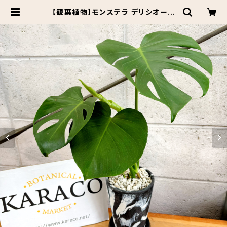
【観葉植物】モンステラ デリシオーサ
アーバンプランツポット チャコール/
ミルク | Botanical Market KAR
ACO