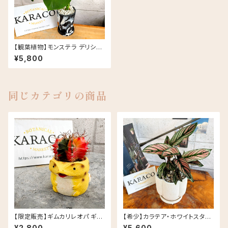
【観葉植物】モンステラ デリシオ
ーサ アーバンプランツポット チ
¥5,800
ャコール/ミルク
同じカテゴリの商品
【限定販売】ギムカリレオパ ギム
【希少】カラテア・ホワイトスター
ノカリキウム ミハノビッチ レオパ
5号 ロトンドポットL セラミック
¥2,800
¥5,600