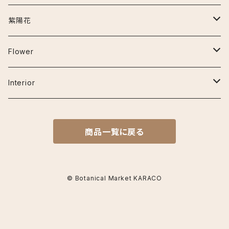
セメント鉢
ナイロビナイツ
アンスリウム
お手入れ用品
~30cm
紫陽花
プラ鉢
クラリネルビウム
エスキナンサス
その他の用品
30cm~50cm
アーリーピンク
Flower
鉢カバー
ジズー（ジゾー）
マルメラータ
オーガスタ
50cm~80cm
アデュラ
ベゴニア
Interior
その他
ジェンマニ
エラチオールベゴニア
ガジュマル(フィカス ミクロカルパ)
80cm~120cm
カルメン
フラワーベース
商品一覧に戻る
ミスティーク
リーガスベゴニア
カラテア
コットンキャンディ
サンデリアーナ
クロコダイルファーン
シュガーホワイト
© Botanical Market KARACO
シャインスター
コルジリネ
スイートドリーム