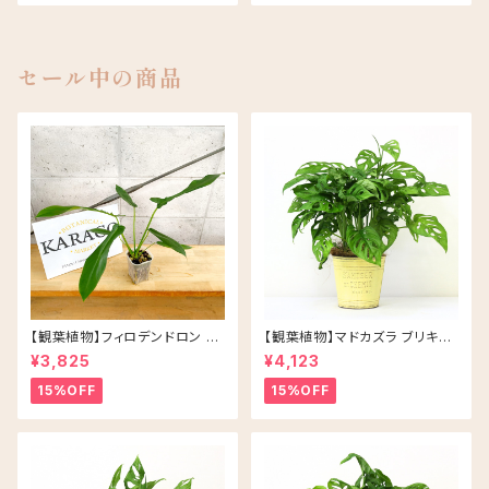
ック鉢
セール中の商品
【観葉植物】フィロデンドロン ジ
【観葉植物】マドカズラ ブリキ缶
ョーピー ネガミエル 3号 ネコチ
5号 鉢カラー/イエロー
¥3,825
¥4,123
ップ 浅岡園芸 アロイド
15%OFF
15%OFF