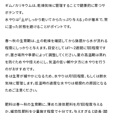
ギムノカリキウムは、乾燥気味に管理することで健康的に育つサ
ボテンです。
水やりは「土がしっかり乾いてからたっぷり与える」のが基本で、常
に湿った状態を避けることがポイントです。
春〜秋の生育期は、土の乾燥を確認してから鉢底から水が流れる
程度にしっかりと与えます。目安としては1〜2週間に1回程度です
が、置き場所や季節によって調整してください。夏の高温期は蒸れ
を防ぐためやや控えめにし、気温の低い朝や夕方に水やりを行う
のがおすすめです。
冬は生育が緩やかになるため、水やりは月1回程度、もしくは断水
気味に管理します。低温時の過度な水やりは根腐れの原因となる
ためご注意ください。
肥料は春〜秋の生育期に、薄めた液体肥料を月1回程度与える
か、緩効性肥料を少量施す程度で十分です。与えすぎると徒長（間