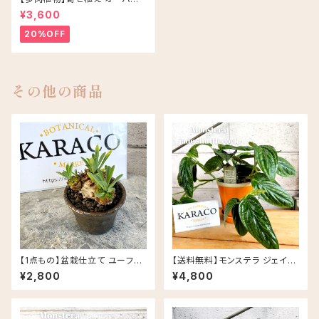
アソート/ブラウン
¥3,600
20%OFF
その他の商品
【1点もの】盆栽仕立て ユーフォ
【送料無料】モンステラ ジェイド
ルビア 峨眉山 信楽焼 陶器鉢
シャトルコック 5号 グロッシーポ
¥2,800
¥4,800
丸鉢 多肉植物
ット アプリコット 皿セット セラミ
ック鉢