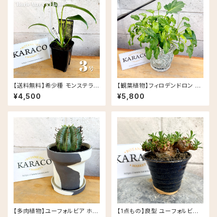
【送料無料】希少種 モンステラ
【観葉植物】フィロデンドロン ク
バールマルクスフレイム 3号 Ur
ッカバラ ライム バリエガータ 斑
¥4,500
¥5,800
ban Jungle
入り 5号 Rosa セメント鉢
【多肉植物】ユーフォルビア ホリ
【1点もの】良型 ユーフォルビア