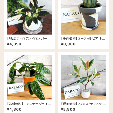
【現品】フィロデンドロン バーキ
【多肉植物】ユーフォルビア ホリ
ン 斑入り ナチュラルな陶器鉢(5
ダ PLUS the green FIKA PO
¥4,850
¥8,900
号相当)
T セサミラテ
【送料無料】モンステラ ジェイド
【観葉植物】フィカス・ティネケ 5
シャトルコック 5号 グロッシーポ
号 陶器鉢 鉢カラー/ホワイト
¥4,800
¥5,800
ット アプリコット 皿セット セラミ