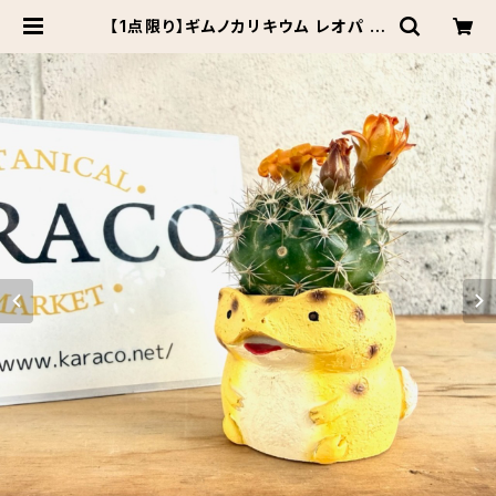
【1点限り】ギムノカリキウム レオパ 多
肉植物 クラッスラ レオパードゲッコ
ー ヒョウモントカゲモドキ レジン鉢 |
Botanical Market KARACO