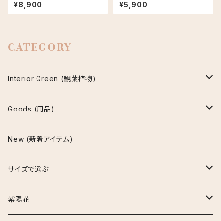
ダ PLUS the green FIKA PO
峨眉山 信楽焼 陶器鉢 多肉植物
¥8,900
¥5,900
T セサミラテ
CATEGORY
Interior Green (観葉植物)
アグラオネマ
Goods (用品)
ビューティー
アスプレニウム
鉢
New (新着アイテム)
マリア
パーバティ
陶器鉢
アロカシア
インテリア雑貨
サイズで選ぶ
セメント鉢
ナイロビナイツ
アンスリウム
お手入れ用品
~30cm
紫陽花