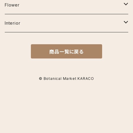
プラ鉢
クラリネルビウム
エスキナンサス
その他の用品
30cm~50cm
アーリーピンク
Flower
鉢カバー
ジズー（ジゾー）
マルメラータ
オーガスタ
50cm~80cm
アデュラ
ベゴニア
Interior
その他
ジェンマニ
エラチオールベゴニア
ガジュマル(フィカス ミクロカルパ)
80cm~120cm
カルメン
フラワーベース
商品一覧に戻る
ミスティーク
リーガスベゴニア
カラテア
コットンキャンディ
サンデリアーナ
クロコダイルファーン
シュガーホワイト
© Botanical Market KARACO
シャインスター
コルジリネ
スイートドリーム
ビッタタ
ターミナリス キウイ
ザミア
月うさぎ
フレディ
フルフラセア
ザミオクルカス
てまりてまり