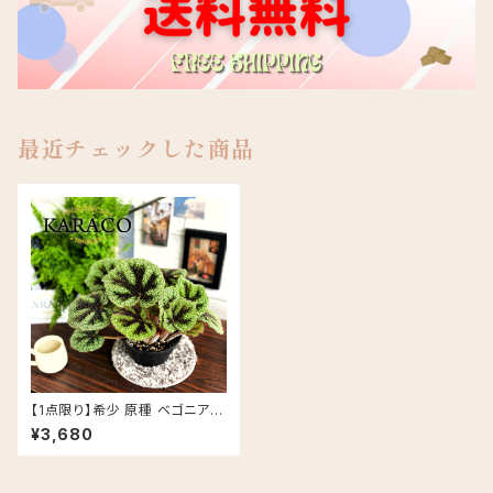
最近チェックした商品
【1点限り】希少 原種 ベゴニア
マッソ二アナ アイアンクロス 良
¥3,680
株 椀型 プラ鉢 5号