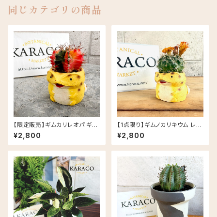
同じカテゴリの商品
【限定販売】ギムカリレオパ ギム
【1点限り】ギムノカリキウム レオ
ノカリキウム ミハノビッチ レオパ
パ 多肉植物 クラッスラ レオパー
¥2,800
¥2,800
ードゲッコー ヒョウモントカゲモ
ドゲッコー ヒョウモントカゲモド
ドキ レジン鉢
キ レジン鉢