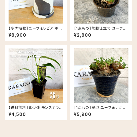
【多肉植物】ユーフォルビア ホリ
【1点もの】盆栽仕立て ユーフォ
ダ PLUS the green FIKA PO
ルビア 峨眉山 信楽焼 陶器鉢
¥8,900
¥2,800
T セサミラテ
丸鉢 多肉植物
【送料無料】希少種 モンステラ
【1点もの】良型 ユーフォルビア
バールマルクスフレイム 3号 Ur
峨眉山 信楽焼 陶器鉢 多肉植物
¥4,500
¥5,900
ban Jungle