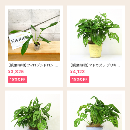
【観葉植物】フィロデンドロン ジ
【観葉植物】マドカズラ ブリキ缶
ョーピー ネガミエル 3号 ネコチ
5号 鉢カラー/イエロー
¥3,825
¥4,123
ップ 浅岡園芸 アロイド
15%OFF
15%OFF