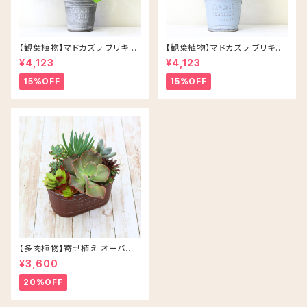
【観葉植物】マドカズラ ブリキ缶
【観葉植物】マドカズラ ブリキ缶
5号 鉢カラー/シルバー
5号 鉢カラー/ブルー
¥4,123
¥4,123
15%OFF
15%OFF
【多肉植物】寄せ植え オーバル
アソート/ブラウン
¥3,600
20%OFF