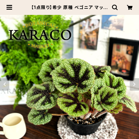
【1点限り】希少 原種 ベゴニア マッソ
二アナ アイアンクロス 良株 椀型 プラ
鉢 5号 | Botanical Market KAR
ACO