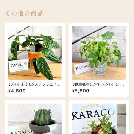
その他の商品
【送料無料】モンステラ ジェイド
【観葉植物】フィロデンドロン ク
シャトルコック 5号 グロッシーポ
ッカバラ ライム バリエガータ 斑
¥4,800
¥5,800
ット アプリコット 皿セット セラミ
入り 5号 Rosa セメント鉢
ック鉢