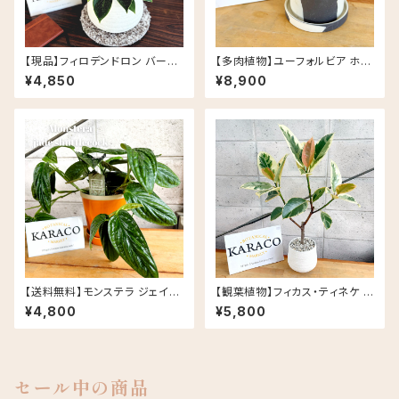
【現品】フィロデンドロン バーキ
【多肉植物】ユーフォルビア ホリ
ン 斑入り ナチュラルな陶器鉢(5
ダ PLUS the green FIKA PO
¥4,850
¥8,900
号相当)
T セサミラテ
【送料無料】モンステラ ジェイド
【観葉植物】フィカス・ティネケ 5
シャトルコック 5号 グロッシーポ
号 陶器鉢 鉢カラー/ホワイト
¥4,800
¥5,800
ット アプリコット 皿セット セラミ
ック鉢
セール中の商品