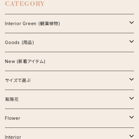
CATEGORY
Interior Green (観葉植物)
アグラオネマ
Goods (用品)
ビューティー
アスプレニウム
鉢
New (新着アイテム)
マリア
パーバティ
陶器鉢
アロカシア
インテリア雑貨
サイズで選ぶ
セメント鉢
ナイロビナイツ
アンスリウム
お手入れ用品
~30cm
紫陽花
プラ鉢
クラリネルビウム
エスキナンサス
その他の用品
30cm~50cm
アーリーピンク
Flower
鉢カバー
ジズー（ジゾー）
マルメラータ
オーガスタ
50cm~80cm
アデュラ
ベゴニア
Interior