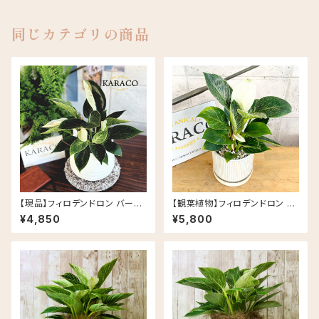
同じカテゴリの商品
【現品】フィロデンドロン バーキ
【観葉植物】フィロデンドロン バ
ン 斑入り ナチュラルな陶器鉢(5
ーキン 5号 DELLKI アルモニー
¥4,850
¥5,800
号相当)
ポットA L/DF02WH 皿付き