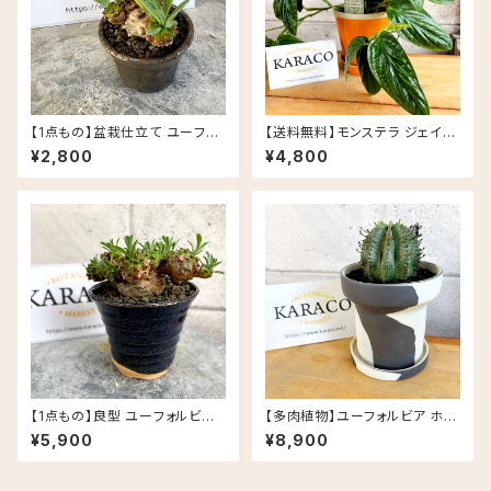
【1点もの】盆栽仕立て ユーフォ
【送料無料】モンステラ ジェイド
ルビア 峨眉山 信楽焼 陶器鉢
シャトルコック 5号 グロッシーポ
¥2,800
¥4,800
丸鉢 多肉植物
ット アプリコット 皿セット セラミ
ック鉢
【1点もの】良型 ユーフォルビア
【多肉植物】ユーフォルビア ホリ
峨眉山 信楽焼 陶器鉢 多肉植物
ダ PLUS the green FIKA PO
¥5,900
¥8,900
T セサミラテ