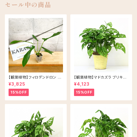
セール中の商品
【観葉植物】フィロデンドロン ジ
【観葉植物】マドカズラ ブリキ缶
ョーピー ネガミエル 3号 ネコチ
5号 鉢カラー/イエロー
¥3,825
¥4,123
ップ 浅岡園芸 アロイド
15%OFF
15%OFF