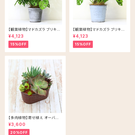
【観葉植物】マドカズラ ブリキ缶
【観葉植物】マドカズラ ブリキ缶
5号 鉢カラー/シルバー
5号 鉢カラー/ブルー
¥4,123
¥4,123
15%OFF
15%OFF
【多肉植物】寄せ植え オーバル
アソート/ブラウン
¥3,600
20%OFF