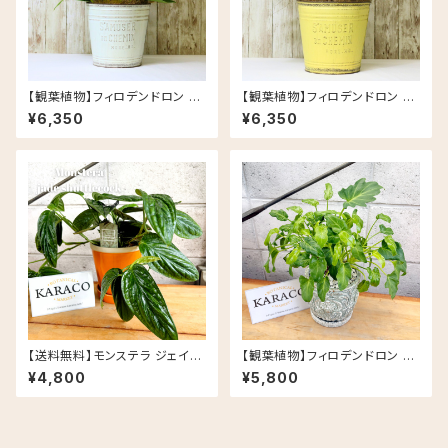
【観葉植物】フィロデンドロン バ
【観葉植物】フィロデンドロン バ
ーキン ブリキ缶 5号 鉢カラー/
ーキン ブリキ缶 5号 鉢カラー/
¥6,350
¥6,350
ホワイト
イエロー
【送料無料】モンステラ ジェイド
【観葉植物】フィロデンドロン ク
シャトルコック 5号 グロッシーポ
ッカバラ ライム バリエガータ 斑
¥4,800
¥5,800
ット アプリコット 皿セット セラミ
入り 5号 Rosa セメント鉢
ック鉢