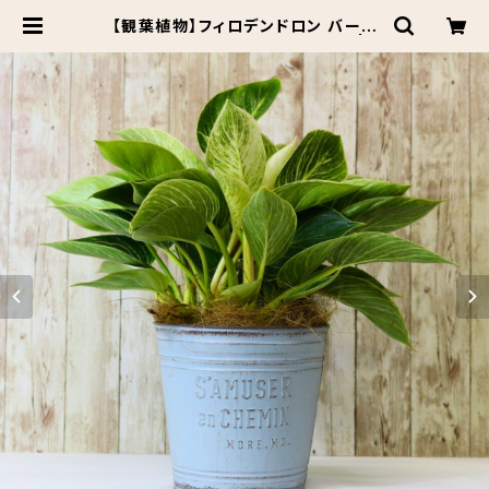
【観葉植物】フィロデンドロン バーキ
ン ブリキ缶 5号 鉢カラー/ブルー | B
otanical Market KARACO