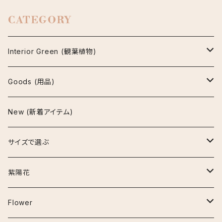
CATEGORY
Interior Green (観葉植物)
アグラオネマ
Goods (用品)
ビューティー
アスプレニウム
鉢
New (新着アイテム)
マリア
パーバティ
陶器鉢
アロカシア
インテリア雑貨
サイズで選ぶ
セメント鉢
ナイロビナイツ
アンスリウム
お手入れ用品
~30cm
紫陽花
プラ鉢
クラリネルビウム
エスキナンサス
その他の用品
30cm~50cm
アーリーピンク
Flower