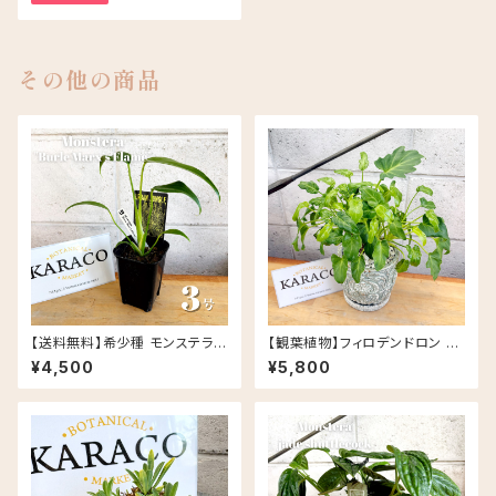
その他の商品
【送料無料】希少種 モンステラ
【観葉植物】フィロデンドロン ク
バールマルクスフレイム 3号 Ur
ッカバラ ライム バリエガータ 斑
¥4,500
¥5,800
ban Jungle
入り 5号 Rosa セメント鉢