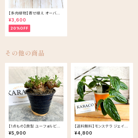
【多肉植物】寄せ植え オーバル
アソート/ブラウン
¥3,600
20%OFF
その他の商品
【1点もの】良型 ユーフォルビア
【送料無料】モンステラ ジェイド
峨眉山 信楽焼 陶器鉢 多肉植物
シャトルコック 5号 グロッシーポ
¥5,900
¥4,800
ット アプリコット 皿セット セラミ