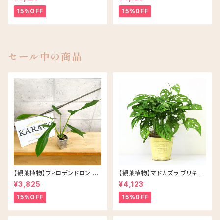
15%OFF
15%OFF
セール中の商品
【観葉植物】フィロデンドロン ジ
【観葉植物】マドカズラ ブリキ缶
ョーピー ネガミエル 3号 ネコチ
5号 鉢カラー/イエロー
¥3,825
¥4,123
ップ 浅岡園芸 アロイド
15%OFF
15%OFF