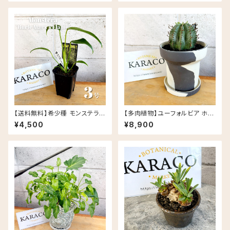
ック鉢
【送料無料】希少種 モンステラ
【多肉植物】ユーフォルビア ホリ
バールマルクスフレイム 3号 Ur
ダ PLUS the green FIKA PO
¥4,500
¥8,900
ban Jungle
T セサミラテ