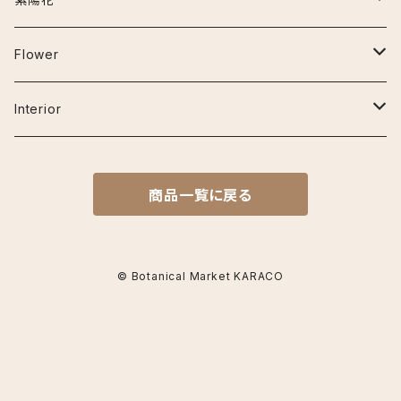
プラ鉢
クラリネルビウム
エスキナンサス
その他の用品
30cm~50cm
アーリーピンク
Flower
鉢カバー
ジズー（ジゾー）
マルメラータ
オーガスタ
50cm~80cm
アデュラ
ベゴニア
Interior
その他
ジェンマニ
エラチオールベゴニア
ガジュマル(フィカス ミクロカルパ)
80cm~120cm
カルメン
フラワーベース
商品一覧に戻る
ミスティーク
リーガスベゴニア
カラテア
コットンキャンディ
サンデリアーナ
クロコダイルファーン
シュガーホワイト
© Botanical Market KARACO
シャインスター
コルジリネ
スイートドリーム
ビッタタ
ターミナリス キウイ
ザミア
月うさぎ