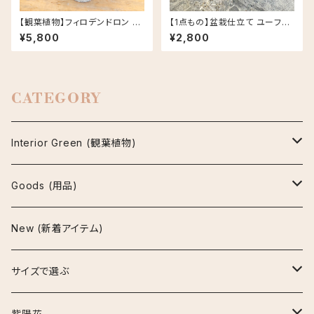
【観葉植物】フィロデンドロン ク
【1点もの】盆栽仕立て ユーフォ
ッカバラ ライム バリエガータ 斑
ルビア 峨眉山 信楽焼 陶器鉢
¥5,800
¥2,800
入り 5号 Rosa セメント鉢
丸鉢 多肉植物
CATEGORY
Interior Green (観葉植物)
アグラオネマ
Goods (用品)
ビューティー
アスプレニウム
鉢
New (新着アイテム)
マリア
パーバティ
陶器鉢
アロカシア
インテリア雑貨
サイズで選ぶ
セメント鉢
ナイロビナイツ
アンスリウム
お手入れ用品
~30cm
紫陽花