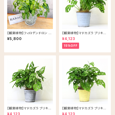
【観葉植物】フィロデンドロン ク
【観葉植物】マドカズラ ブリキ缶
ッカバラ ライム バリエガータ 斑
5号 鉢カラー/ブルー
¥5,800
¥4,123
入り 5号 Rosa セメント鉢
15%OFF
【観葉植物】マドカズラ ブリキ缶
【観葉植物】マドカズラ ブリキ缶
5号 鉢カラー/シルバー
5号 鉢カラー/イエロー
¥4,123
¥4,123