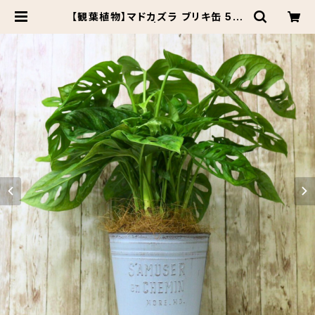
【観葉植物】マドカズラ ブリキ缶 5号
鉢カラー/ブルー | Botanical Mar
ket KARACO