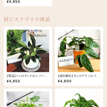
¥4,850
同じカテゴリの商品
【現品】フィロデンドロン バーキ
【送料無料】モンステラ ジェイド
ン 斑入り ナチュラルな陶器鉢(5
シャトルコック 5号 グロッシーポ
¥4,850
¥4,800
号相当)
ット アプリコット 皿セット セラミ
ック鉢