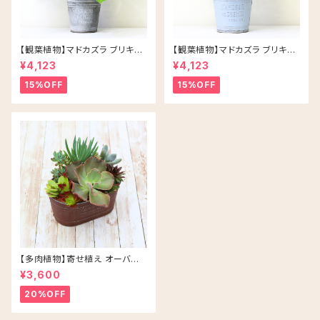
【観葉植物】マドカズラ ブリキ缶
【観葉植物】マドカズラ ブリキ缶
5号 鉢カラー/シルバー
5号 鉢カラー/ブルー
¥4,123
¥4,123
15%OFF
15%OFF
【多肉植物】寄せ植え オーバル
アソート/ブラウン
¥3,600
20%OFF