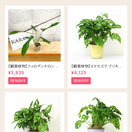
【観葉植物】フィロデンドロン ジ
【観葉植物】マドカズラ ブリキ缶
ョーピー ネガミエル 3号 ネコチ
5号 鉢カラー/イエロー
¥3,825
¥4,123
ップ 浅岡園芸 アロイド
15%OFF
15%OFF