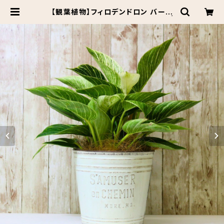
【観葉植物】フィロデンドロン バーキ
ン ブリキ缶 5号 鉢カラー/ホワイト |
Botanical Market KARACO