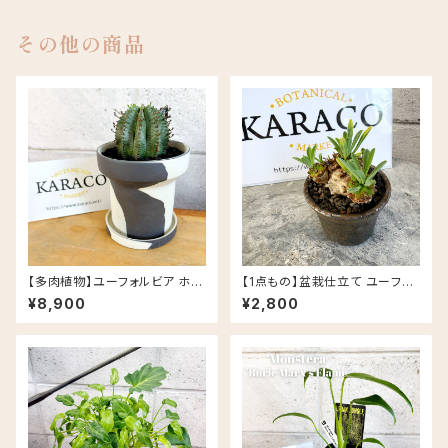
その他の商品
【多肉植物】ユーフォルビア ホリ
【1点もの】盆栽仕立て ユーフォ
ダ PLUS the green FIKA PO
ルビア 峨眉山 信楽焼 陶器鉢
¥8,900
¥2,800
T セサミラテ
丸鉢 多肉植物