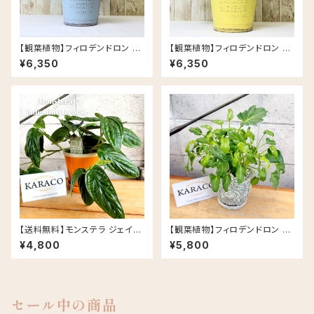
【観葉植物】フィロデンドロン バ
【観葉植物】フィロデンドロン バ
ーキン ブリキ缶 5号 鉢カラー/
ーキン ブリキ缶 5号 鉢カラー/
¥6,350
¥6,350
ブルー
イエロー
【送料無料】モンステラ ジェイド
【観葉植物】フィロデンドロン ク
シャトルコック 5号 グロッシーポ
ッカバラ ライム バリエガータ 斑
¥4,800
¥5,800
ット アプリコット 皿セット セラミ
入り 5号 Rosa セメント鉢
ック鉢
セール中の商品