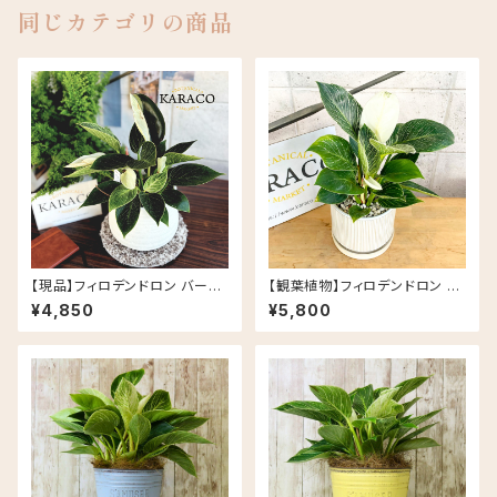
同じカテゴリの商品
【現品】フィロデンドロン バーキ
【観葉植物】フィロデンドロン バ
ン 斑入り ナチュラルな陶器鉢(5
ーキン 5号 DELLKI アルモニー
¥4,850
¥5,800
号相当)
ポットA L/DF02WH 皿付き