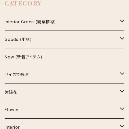
CATEGORY
Interior Green (観葉植物)
アグラオネマ
Goods (用品)
ビューティー
アスプレニウム
鉢
New (新着アイテム)
マリア
パーバティ
陶器鉢
アロカシア
インテリア雑貨
サイズで選ぶ
セメント鉢
ナイロビナイツ
アンスリウム
お手入れ用品
~30cm
紫陽花
プラ鉢
クラリネルビウム
エスキナンサス
その他の用品
30cm~50cm
アーリーピンク
Flower
鉢カバー
ジズー（ジゾー）
マルメラータ
オーガスタ
50cm~80cm
アデュラ
ベゴニア
Interior