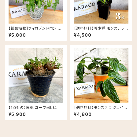
【観葉植物】フィロデンドロン ク
【送料無料】希少種 モンステラ
ッカバラ ライム バリエガータ 斑
バールマルクスフレイム 3号 Ur
¥5,800
¥4,500
入り 5号 Rosa セメント鉢
ban Jungle
【1点もの】良型 ユーフォルビア
【送料無料】モンステラ ジェイド
峨眉山 信楽焼 陶器鉢 多肉植物
シャトルコック 5号 グロッシーポ
¥5,900
¥4,800
ット アプリコット 皿セット セラミ
ック鉢