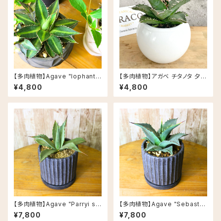
【多肉植物】Agave "lophanth
【多肉植物】アガベ チタノタ 夕映
a" アガベ ロファンサ 子株付き
え 肉厚 鉢カラー/白
¥4,800
¥4,800
3.5号 セメント飾り鉢(皿付き)
鉢カラー/ブラック
【多肉植物】Agave "Parryi ss
【多肉植物】Agave "Sebastia
p.Parryi" アガベ パリー 4号 セ
na" アガベ セバスティアナ 4号
¥7,800
¥7,800
メント飾り鉢(皿付き) 鉢カラー/
セメント飾り鉢(皿付き)