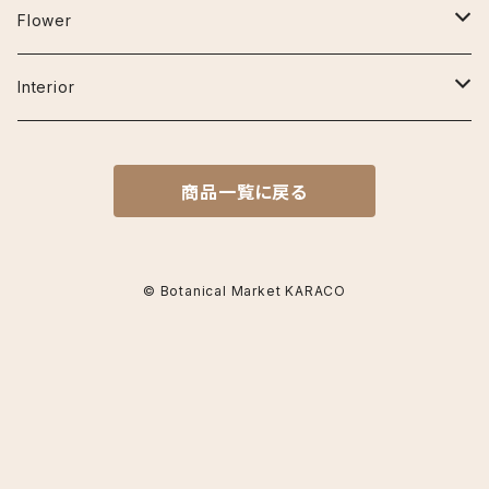
プラ鉢
クラリネルビウム
エスキナンサス
その他の用品
30cm~50cm
アーリーピンク
Flower
鉢カバー
ジズー（ジゾー）
マルメラータ
オーガスタ
50cm~80cm
アデュラ
ベゴニア
Interior
その他
ジェンマニ
エラチオールベゴニア
ガジュマル(フィカス ミクロカルパ)
80cm~120cm
カルメン
フラワーベース
商品一覧に戻る
ミスティーク
リーガスベゴニア
カラテア
コットンキャンディ
サンデリアーナ
クロコダイルファーン
シュガーホワイト
© Botanical Market KARACO
シャインスター
コルジリネ
スイートドリーム
ビッタタ
ターミナリス キウイ
ザミア
月うさぎ
フレディ
フルフラセア
ザミオクルカス
てまりてまり