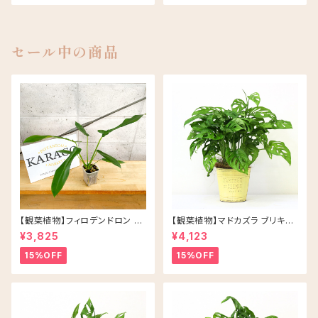
ブラック
セール中の商品
【観葉植物】フィロデンドロン ジ
【観葉植物】マドカズラ ブリキ缶
ョーピー ネガミエル 3号 ネコチ
5号 鉢カラー/イエロー
¥3,825
¥4,123
ップ 浅岡園芸 アロイド
15%OFF
15%OFF