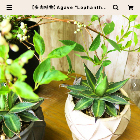
【多肉植物】Agave "Lophantha"
アガベ ロファンサ 子株付き 3.5号 セ
メント飾り鉢(皿付き) 鉢カラー/ホワ
イト | Botanical Market KARAC
O