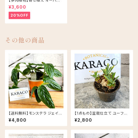
【多肉植物】寄せ植え オーバル
アソート/ブラウン
¥3,600
20%OFF
その他の商品
【送料無料】モンステラ ジェイド
【1点もの】盆栽仕立て ユーフォ
シャトルコック 5号 グロッシーポ
ルビア 峨眉山 信楽焼 陶器鉢
¥4,800
¥2,800
ット アプリコット 皿セット セラミ
丸鉢 多肉植物
ック鉢