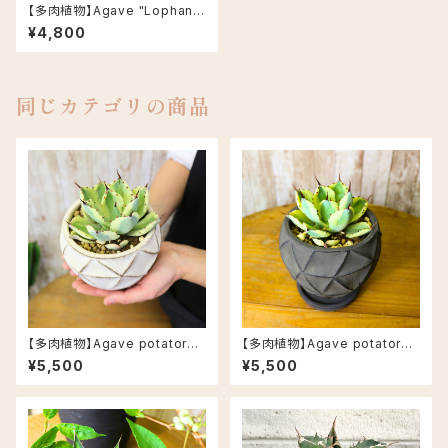
【多肉植物】Agave "Lophanth
a" アガベ ロファンサ 子株付き
¥4,800
3.5号 セメント飾り鉢(皿付き)
鉢カラー/ホワイト
同じカテゴリの商品
【多肉植物】Agave potatoru
【多肉植物】Agave potatoru
m "Super crown" アガベ ス
m "Super crown" アガベ ス
¥5,500
¥5,500
ーパークラウン 3.5号 セメント
ーパークラウン 3.5号 セメント
飾り鉢(皿付き) 鉢カラー/ホワイ
飾り鉢(皿付き) 鉢カラー/ブラッ
ト
ク