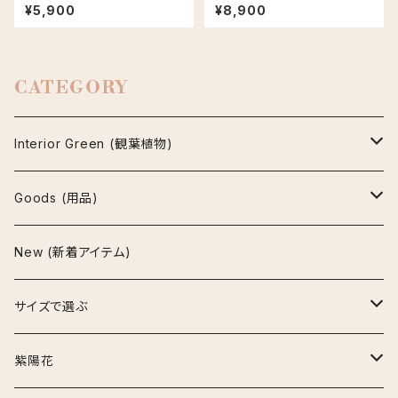
峨眉山 信楽焼 陶器鉢 多肉植物
ダ PLUS the green FIKA PO
¥5,900
¥8,900
T セサミラテ
CATEGORY
Interior Green (観葉植物)
アグラオネマ
Goods (用品)
ビューティー
アスプレニウム
鉢
New (新着アイテム)
マリア
パーバティ
陶器鉢
アロカシア
インテリア雑貨
サイズで選ぶ
セメント鉢
ナイロビナイツ
アンスリウム
お手入れ用品
~30cm
紫陽花