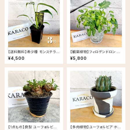
【送料無料】希少種 モンステラ
【観葉植物】フィロデンドロン ク
バールマルクスフレイム 3号 Ur
ッカバラ ライム バリエガータ 斑
¥4,500
¥5,800
ban Jungle
入り 5号 Rosa セメント鉢
【1点もの】良型 ユーフォルビア
【多肉植物】ユーフォルビア ホリ