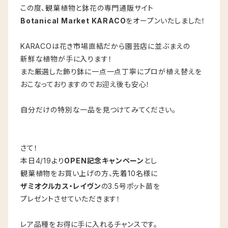
この度、観葉植物と鉢花の専門通販サイト
Botanical Market KARACO
をオープンいたしました！
KARACOは花き市場直結だから園芸店に並ぶまえの
新鮮な植物が手に入ります！
また厳選した飾り鉢に一点一点丁寧にプロが植え替えを
おこなっておりますのでお迎え後も安心！
自分だけの特別な一品を見つけてみてください。
さて！
本日4/19より
OPEN記念キャンペーン
とし
観葉植物をお買い上げの方、先着10名様に
ザミオクルカス・レイヴン
の3.5号ポット苗を
プレゼントさせていただきます！
レア品種をお得に手に入れるチャンスです。